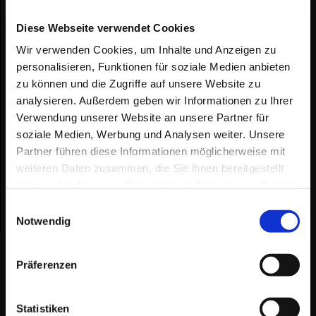
den Junghaien. Nun findet Ihr auf
unserer Webseite auch entsprechende
Diese Webseite verwendet Cookies
Fanartikel in unserem neuen Online-
Wir verwenden Cookies, um Inhalte und Anzeigen zu
personalisieren, Funktionen für soziale Medien anbieten
Shop.
zu können und die Zugriffe auf unsere Website zu
analysieren. Außerdem geben wir Informationen zu Ihrer
Verwendung unserer Website an unsere Partner für
soziale Medien, Werbung und Analysen weiter. Unsere
Partner führen diese Informationen möglicherweise mit
weiteren Daten zusammen, die Sie ihnen bereitgestellt
haben oder die sie im Rahmen Ihrer Nutzung der Dienste
gesammelt haben.
Einwilligungsauswahl
Notwendig
Präferenzen
Hier finden Sie uns
RF Eventservice & Künstleragentur
Statistiken