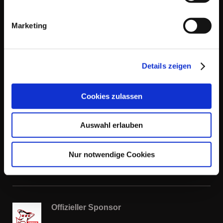
Adamsstr. 77
51063 Köln
Marketing
Kontakt
Details zeigen
Tel: +49 (0)221-96819384
mobil: +49 (0)152-26111154
E-Mail: r
olf_friedrich@freenet.de
Cookies zulassen
Auswahl erlauben
Bürozeiten
Nur notwendige Cookies
Mo.-Fr. 9.00 - 17.00 Uhr
Offizieller Sponsor